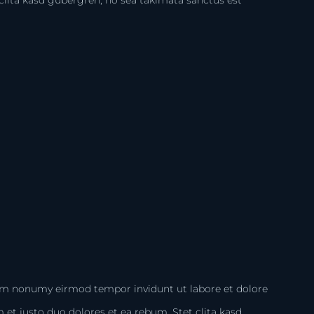
iam nonumy eirmod tempor invidunt ut labore et dolore
et justo duo dolores et ea rebum. Stet clita kasd