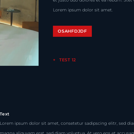
Lorem ipsum dolor sit amet.
OSAHFDJDF
TEST 12
Text
Lorem ipsum dolor sit amet, consetetur sadipscing elitr, sed d
magna aliquyam erat, sed diam voluptua. At vero eos et accusam 