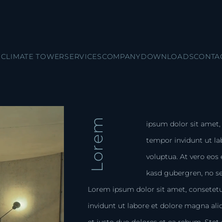
CLIMATE TOWER
SERVICES
COMPANY
DOWNLOADS
CONTA
Lorem
ipsum dolor sit amet,
tempor invidunt ut la
voluptua. At vero eos 
kasd gubergren, no s
Lorem ipsum dolor sit amet, consetet
invidunt ut labore et dolore magna al
et justo duo dolores et ea rebum. Stet