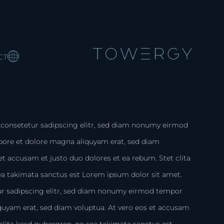
CT
 consetetur sadipscing elitr, sed diam nonumy eirmod
bore et dolore magna aliquyam erat, sed diam
et accusam et justo duo dolores et ea rebum. Stet clita
ea takimata sanctus est Lorem ipsum dolor sit amet.
ur sadipscing elitr, sed diam nonumy eirmod tempor
iquyam erat, sed diam voluptua. At vero eos et accusam
 clita kasd gubergren, no sea takimata sanctus est