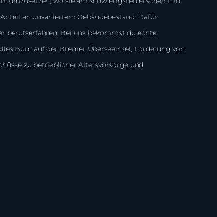
 umzusetzen, wo sie am schwierigsten erscheint: In
 Anteil an unsaniertem Gebäudebestand. Dafür
der berufserfahren: Bei uns bekommst du echte
lles Büro auf der Bremer Überseeinsel, Förderung von
hüsse zu betrieblicher Altersvorsorge und