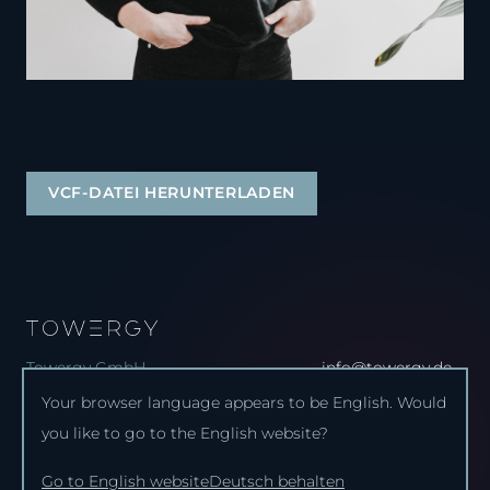
VCF-DATEI HERUNTERLADEN
Towergy GmbH
info@towergy.de
Your browser language appears to be English. Would
Auf der Muggenburg 2 . 28217 Bremen
+49 151 220 090 45
you like to go to the English website?
Impressum
Barrierefreiheit
Datenschutz
Cookie-Einstellungen
Go to English website
Deutsch behalten